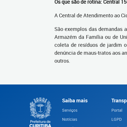
Os que são de rotina: Central 15
A Central de Atendimento ao Cid
São exemplos das demandas ate
Armazém da Família ou de Unid
coleta de resíduos de jardim
denúncia de maus-tratos aos an
outros.
Saiba mais
Transp
Serviços
Portal
Notícias
LGPD