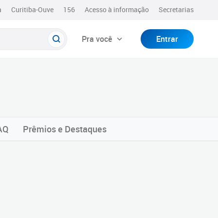
a
Curitiba-Ouve
156
Acesso à informação
Secretarias
Pra você
Entrar
AQ
Prêmios e Destaques