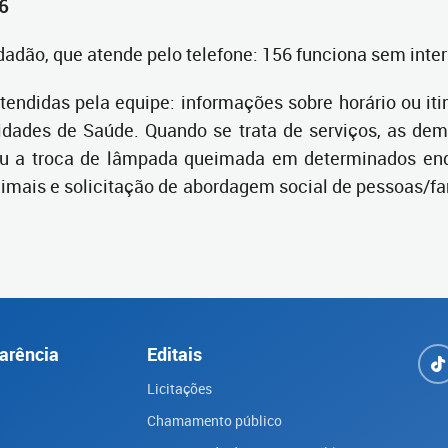
6
adão, que atende pelo telefone: 156 funciona sem interr
ndidas pela equipe: informações sobre horário ou itin
ades de Saúde. Quando se trata de serviços, as dem
 ou a troca de lâmpada queimada em determinados end
imais e solicitação de abordagem social de pessoas/fam
arência
Editais
Licitações
Chamamento público